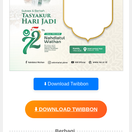
⬇️ Download Twibbon
⬇️ DOWNLOAD TWIBBON
Berbagi