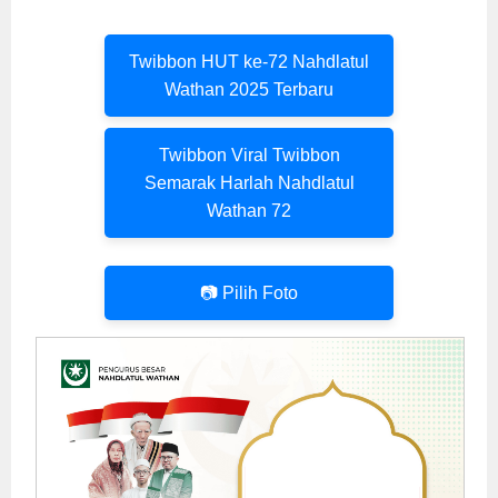
Twibbon HUT ke-72 Nahdlatul
Wathan 2025 Terbaru
Twibbon Viral Twibbon
Semarak Harlah Nahdlatul
Wathan 72
📷 Pilih Foto