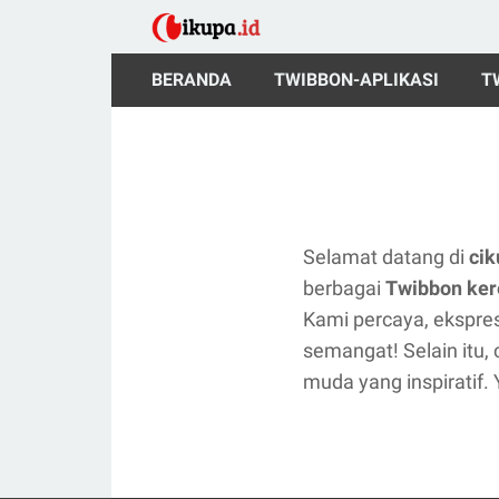
BERANDA
TWIBBON-APLIKASI
T
Selamat datang di
cik
berbagai
Twibbon ker
Kami percaya, ekspresi
semangat! Selain itu,
muda yang inspiratif. 