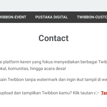
WIBBON-EVENT
PUSTAKA DIGITAL
TWIBBON-CUST
Contact
gai platform keren yang fokus menyediakan berbagai Twi
okal, komunitas, hingga acara desa!
in Twibbon tanpa watermark dan ingin ikut tampil di web
 upload dan tampilkan Twibbon kamu? Klik tautan 👉
Te