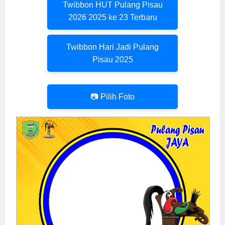
Twibbon HUT Pulang Pisau
2026 2025 ke 23 Terbaru
Twibbon Hari Jadi Pulang
Pisau 2025
📷 Pilih Foto