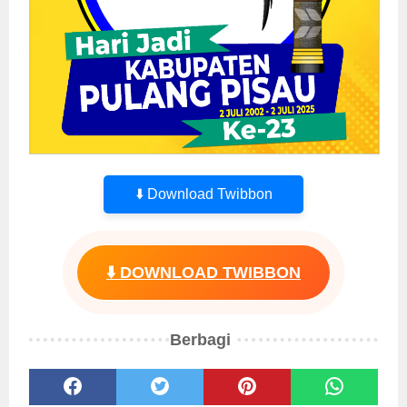
⬇️ Download Twibbon
⬇️ DOWNLOAD TWIBBON
Berbagi