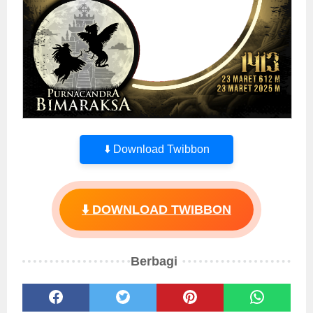
⬇️ Download Twibbon
⬇️ DOWNLOAD TWIBBON
Berbagi