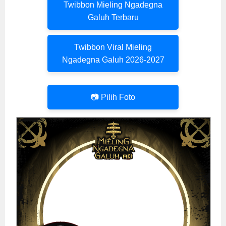
Twibbon Mieling Ngadegna
Galuh Terbaru
Twibbon Viral Mieling
Ngadegna Galuh 2026-2027
📷 Pilih Foto