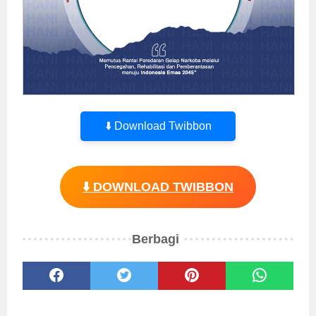
⬇️ Download Twibbon
⬇️ DOWNLOAD TWIBBON
Berbagi