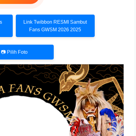
s
Link Twibbon RESMI Sambut
Fans GWSM 2026 2025
📷 Pilih Foto