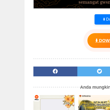
⬇️ 
⬇️ DO
Anda mungkin