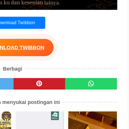
Download Twibbon
WNLOAD TWIBBON
Berbagi
 menyukai postingan ini