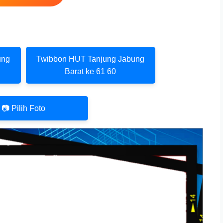
ung
Twibbon HUT Tanjung Jabung
Barat ke 61 60
📷 Pilih Foto