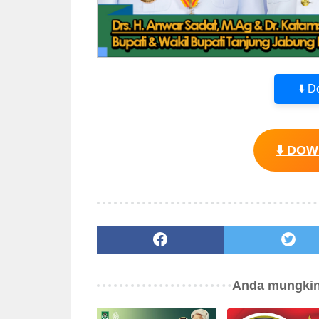
⬇️ 
⬇️ DO
Anda mungkin