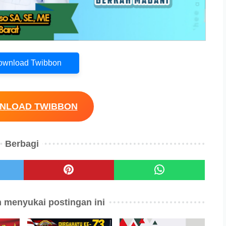
Download Twibbon
WNLOAD TWIBBON
Berbagi
 menyukai postingan ini