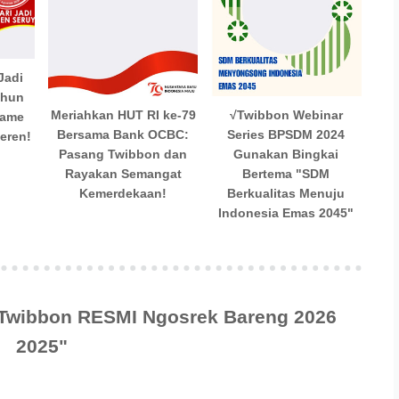
Jadi
ahun
Meriahkan HUT RI ke-79
√Twibbon Webinar
rame
Bersama Bank OCBC:
Series BPSDM 2024
Keren!
Pasang Twibbon dan
Gunakan Bingkai
Rayakan Semangat
Bertema "SDM
Kemerdekaan!
Berkualitas Menuju
Indonesia Emas 2045"
"Twibbon RESMI Ngosrek Bareng 2026
2025"