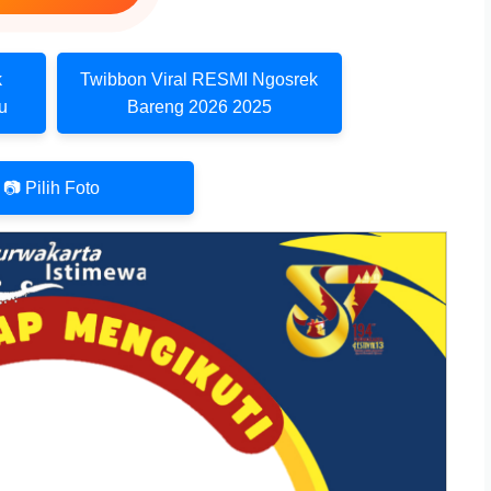
k
Twibbon Viral RESMI Ngosrek
u
Bareng 2026 2025
📷 Pilih Foto