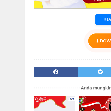
⬇️ 
⬇️ DO
Anda mungkin