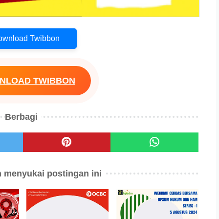
Download Twibbon
WNLOAD TWIBBON
Berbagi
 menyukai postingan ini