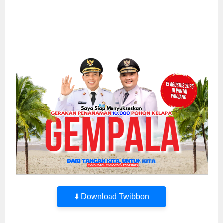
⬇️ Download Twibbon