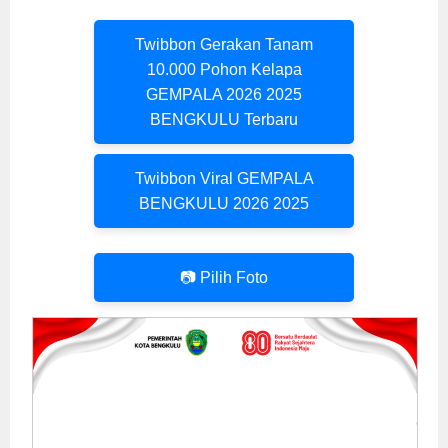
Twibbon Gerakan Tanam
10.000 Pohon Kelapa
GEMPALA 2026 2025
BENGKULU Terbaru
Twibbon Viral GEMPALA
BENGKULU 2026 2025
📷 Pilih Foto