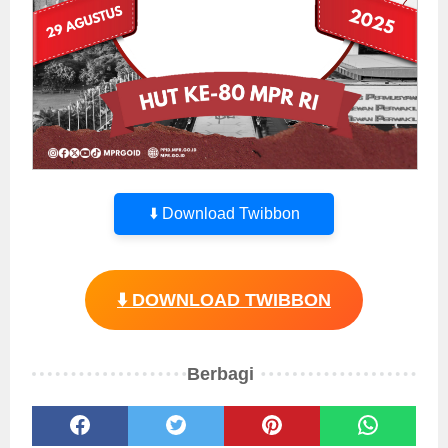
⬇️ Download Twibbon
⬇️ DOWNLOAD TWIBBON
Berbagi