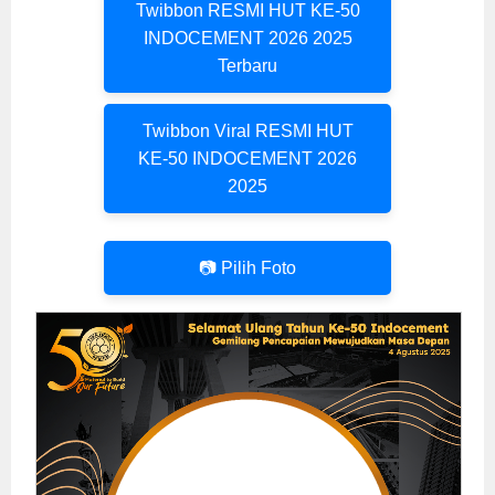
Twibbon RESMI HUT KE-50
INDOCEMENT 2026 2025
Terbaru
Twibbon Viral RESMI HUT
KE-50 INDOCEMENT 2026
2025
📷 Pilih Foto