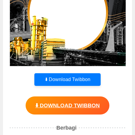
⬇️ Download Twibbon
⬇️ DOWNLOAD TWIBBON
Berbagi