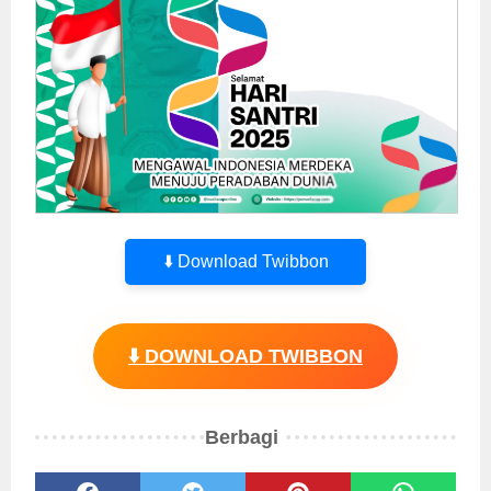
⬇️ Download Twibbon
⬇️ DOWNLOAD TWIBBON
Berbagi