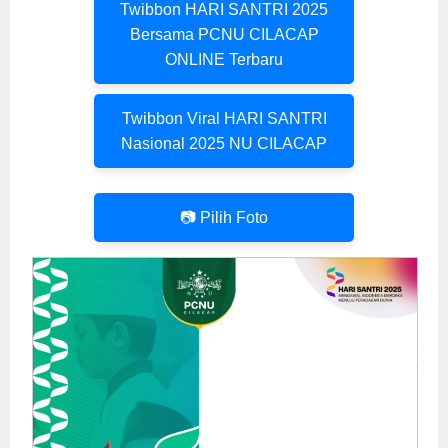
Twibbon HARI SANTRI 2025
Bersama PCNU CILACAP
ONLINE Terbaru
Twibbon Viral HARI SANTRI
Nasional 2025 NU CILACAP
📷 Pilih Foto