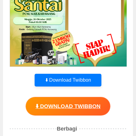
⬇️ Download Twibbon
⬇️ DOWNLOAD TWIBBON
Berbagi