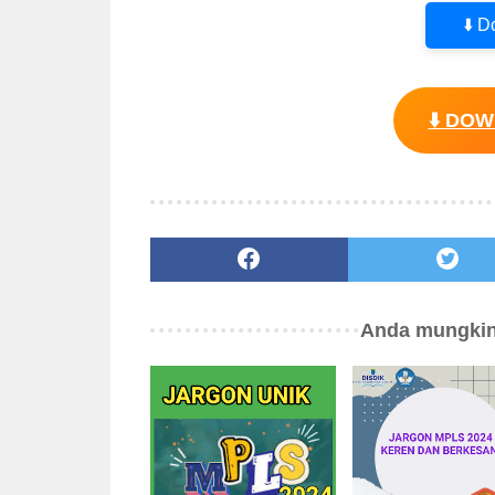
⬇️ 
⬇️ DO
Anda mungkin