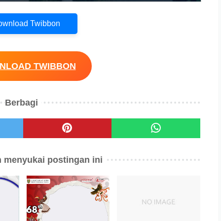
Download Twibbon
WNLOAD TWIBBON
Berbagi
 menyukai postingan ini