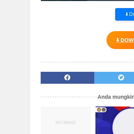
⬇️ 
⬇️ DO
Anda mungkin