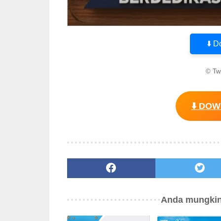
⬇️ 
© Tw
⬇️ DO
Anda mungkin