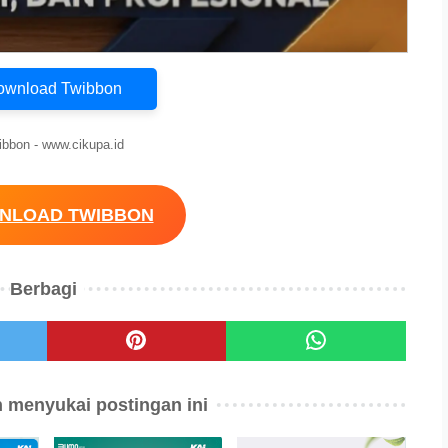
Download Twibbon
ibbon - www.cikupa.id
WNLOAD TWIBBON
Berbagi
 menyukai postingan ini