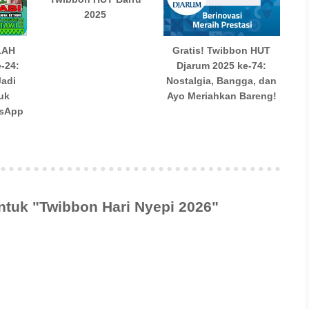
2025
Gratis! Twibbon HUT
LAH
Djarum 2025 ke-74:
-24:
Nostalgia, Bangga, dan
Jadi
Ayo Meriahkan Bareng!
uk
tsApp
ntuk "Twibbon Hari Nyepi 2026"