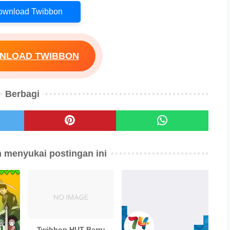
Download Twibbon
WNLOAD TWIBBON
Berbagi
 menyukai postingan ini
Twibbon HUT Barru