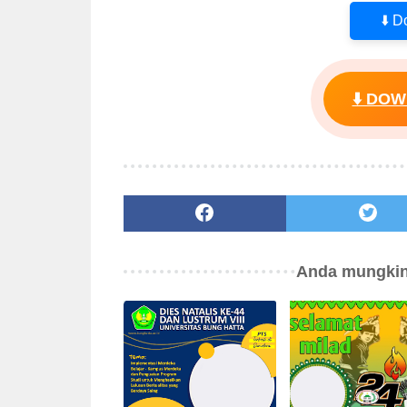
⬇️ 
⬇️ DO
Anda mungkin