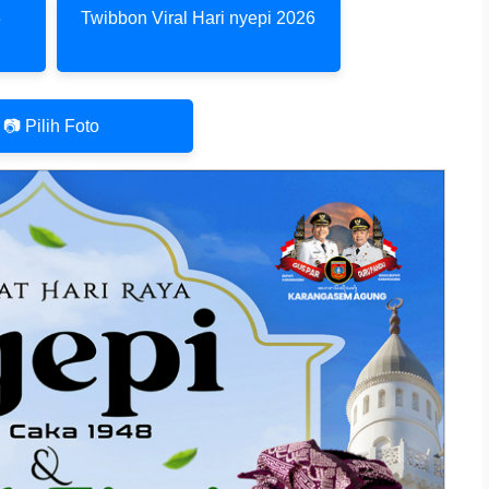
6
Twibbon Viral Hari nyepi 2026
📷 Pilih Foto