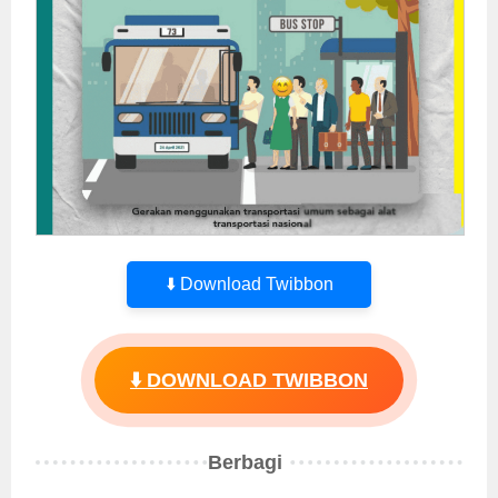
⬇️ Download Twibbon
⬇️ DOWNLOAD TWIBBON
Berbagi