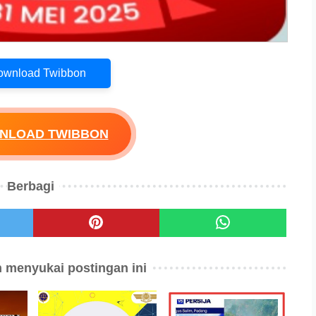
Download Twibbon
WNLOAD TWIBBON
Berbagi
 menyukai postingan ini