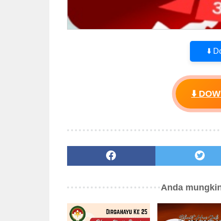
⬇️ 
⬇️ DO
Anda mungkin