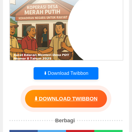
⬇️ Download Twibbon
⬇️ DOWNLOAD TWIBBON
Berbagi