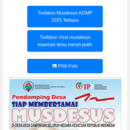
Twibbon Musdesus KDMP
2025 Terbaru
Twibbon Viral musdesus
koperasi desa merah putih
📷 Pilih Foto