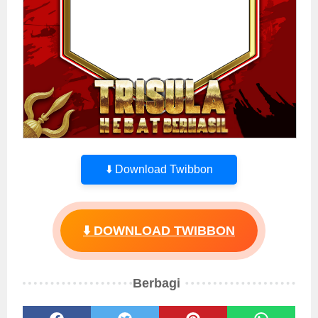
⬇️ Download Twibbon
⬇️ DOWNLOAD TWIBBON
Berbagi