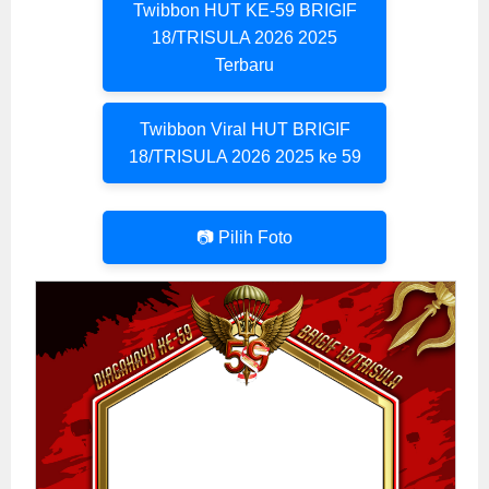
Twibbon HUT KE-59 BRIGIF
18/TRISULA 2026 2025
Terbaru
Twibbon Viral HUT BRIGIF
18/TRISULA 2026 2025 ke 59
📷 Pilih Foto