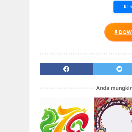
⬇️ 
⬇️ DO
Anda mungkin