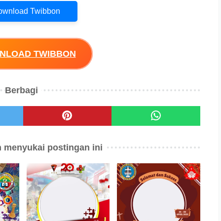
Download Twibbon
WNLOAD TWIBBON
Berbagi
 menyukai postingan ini