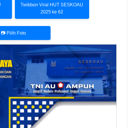
U
Twibbon Viral HUT SESKOAU
u
2025 ke 62
📷 Pilih Foto