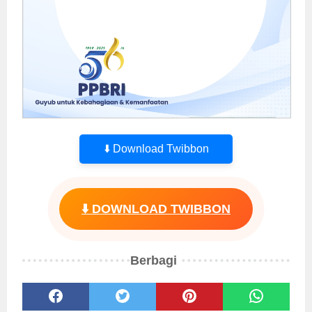
⬇️ Download Twibbon
⬇️ DOWNLOAD TWIBBON
Berbagi