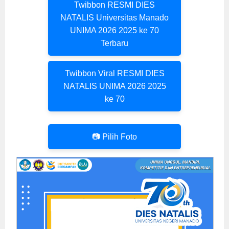
Twibbon RESMI DIES
NATALIS Universitas Manado
UNIMA 2026 2025 ke 70
Terbaru
Twibbon Viral RESMI DIES
NATALIS UNIMA 2026 2025
ke 70
📷 Pilih Foto