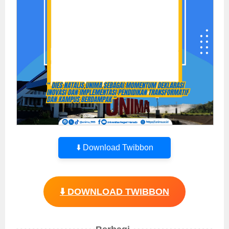
⬇️ Download Twibbon
⬇️ DOWNLOAD TWIBBON