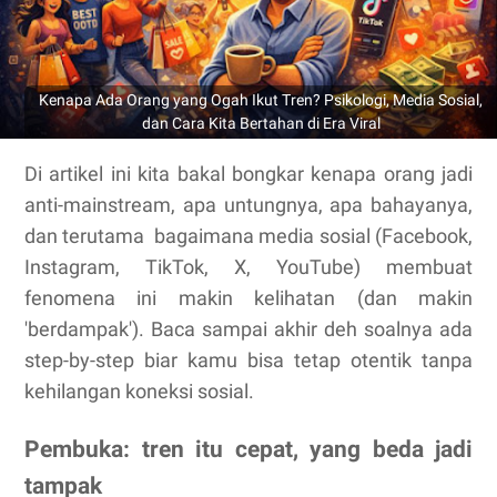
Kenapa Ada Orang yang Ogah Ikut Tren? Psikologi, Media Sosial,
dan Cara Kita Bertahan di Era Viral
Di artikel ini kita bakal bongkar kenapa orang jadi
anti-mainstream, apa untungnya, apa bahayanya,
dan terutama
bagaimana media sosial (Facebook,
Instagram, TikTok, X, YouTube) membuat
fenomena ini makin kelihatan (dan makin
'berdampak'). Baca sampai akhir deh soalnya ada
step-by-step biar kamu bisa tetap otentik tanpa
kehilangan koneksi sosial.
Pembuka: tren itu cepat, yang beda jadi
tampak