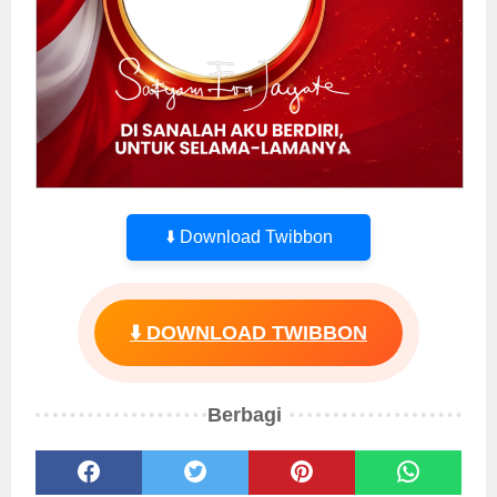
⬇️ Download Twibbon
⬇️ DOWNLOAD TWIBBON
Berbagi