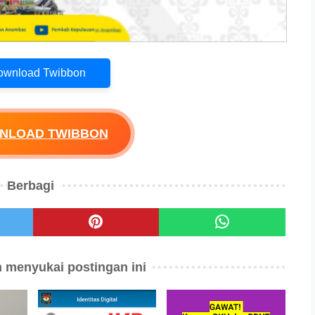
Download Twibbon
WNLOAD TWIBBON
Berbagi
 menyukai postingan ini