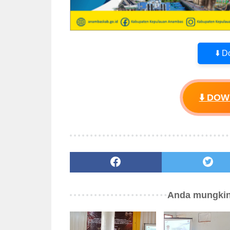
⬇️ 
⬇️ DO
Anda mungkin