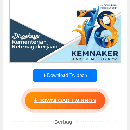
⬇️ Download Twibbon
⬇️ DOWNLOAD TWIBBON
Berbagi