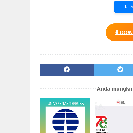
⬇️ 
⬇️ DO
Anda mungkin