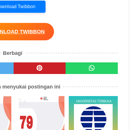
Download Twibbon
WNLOAD TWIBBON
Berbagi
 menyukai postingan ini