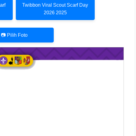
arf
Twibbon Viral Scout Scarf Day
2026 2025
📷 Pilih Foto