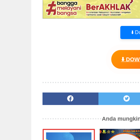
⬇️ 
⬇️ DO
Anda mungkin