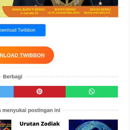
Download Twibbon
WNLOAD TWIBBON
Berbagi
 menyukai postingan ini