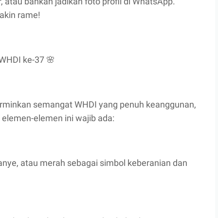
 atau bahkan jadikan foto profil di WhatsApp.
makin rame!
WHDI ke-37 🌸
erminkan semangat WHDI yang penuh keanggunan,
elemen-elemen ini wajib ada:
ranye, atau merah sebagai simbol keberanian dan