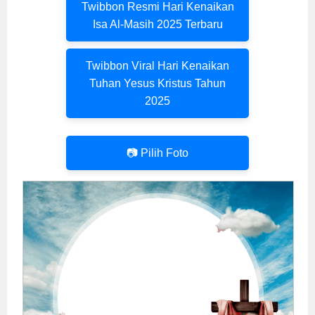
Twibbon Resmi Hari Kenaikan
Isa Al-Masih 2025 Terbaru
Twibbon Viral Hari Kenaikan
Tuhan Yesus Kristus Tahun
2025
📷 Pilih Foto