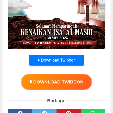
⬇️ Download Twibbon
⬇️ DOWNLOAD TWIBBON
Berbagi