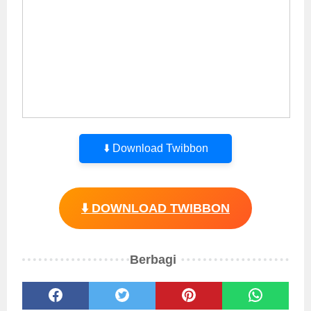
⬇️ Download Twibbon
⬇️ DOWNLOAD TWIBBON
Berbagi