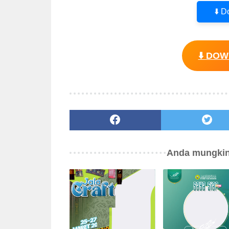
⬇️ 
⬇️ DO
Anda mungkin