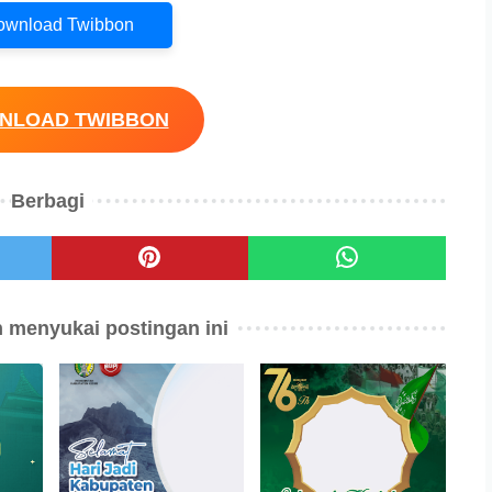
Download Twibbon
WNLOAD TWIBBON
Berbagi
 menyukai postingan ini