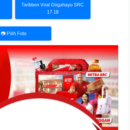
5
Twibbon Viral Dirgahayu SRC
17 18
📷 Pilih Foto