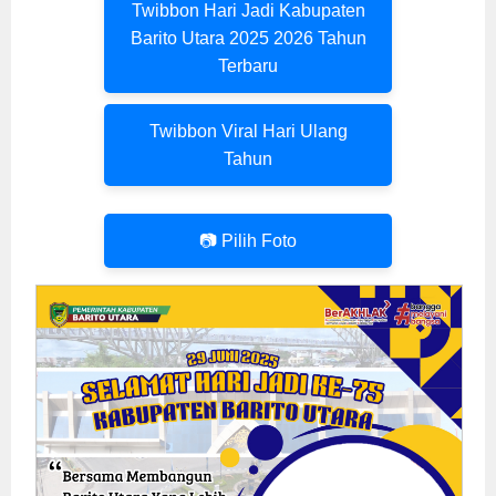
Twibbon Hari Jadi Kabupaten
Barito Utara 2025 2026 Tahun
Terbaru
Twibbon Viral Hari Ulang
Tahun
📷 Pilih Foto