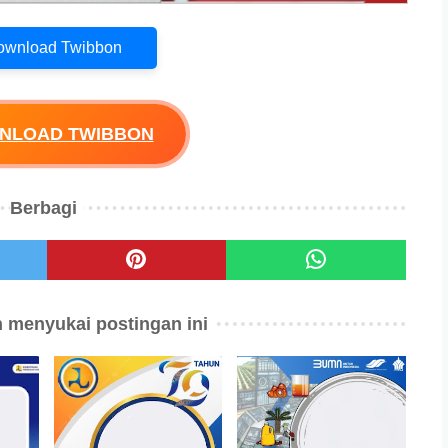
Download Twibbon
WNLOAD TWIBBON
Berbagi
 menyukai postingan ini