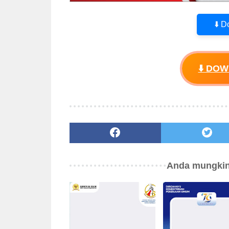
⬇️ 
⬇️ DO
Anda mungkin