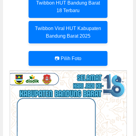
Twibbon HUT Bandung Barat
18 Terbaru
Twibbon Viral HUT Kabupaten
Bandung Barat 2025
📷 Pilih Foto