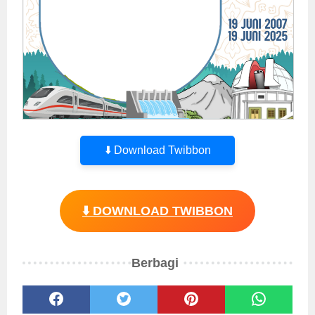
⬇️ Download Twibbon
⬇️ DOWNLOAD TWIBBON
Berbagi