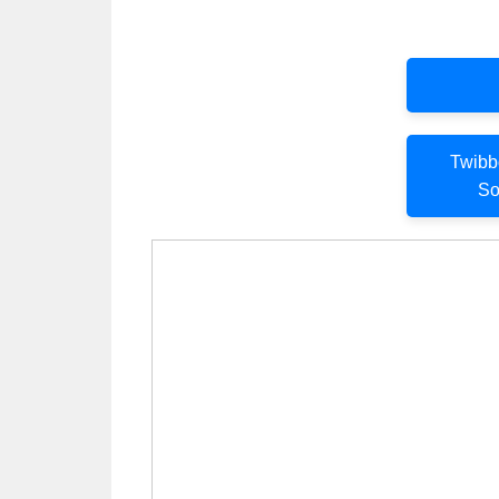
Twibb
So