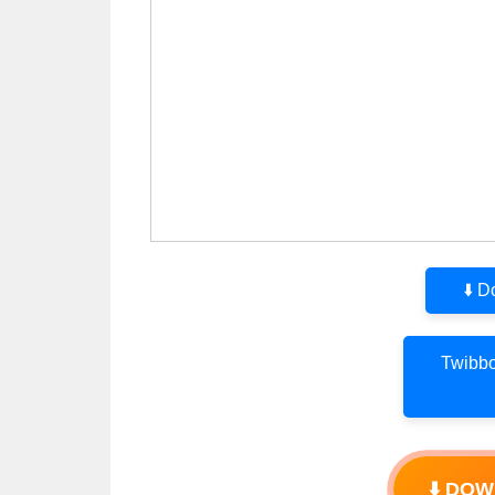
⬇️ 
Twibbo
⬇️ DO