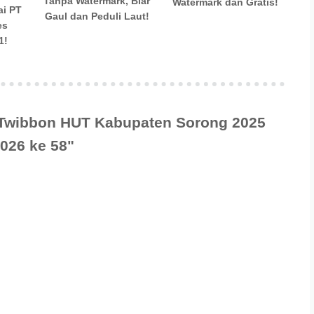
Tanpa Watermark, Biar
Watermark dan Gratis!
ai PT
Gaul dan Peduli Laut!
es
1!
"Twibbon HUT Kabupaten Sorong 2025
026 ke 58"