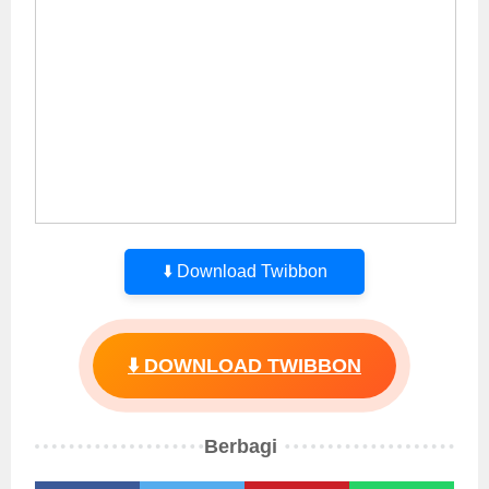
⬇️ Download Twibbon
⬇️ DOWNLOAD TWIBBON
Berbagi