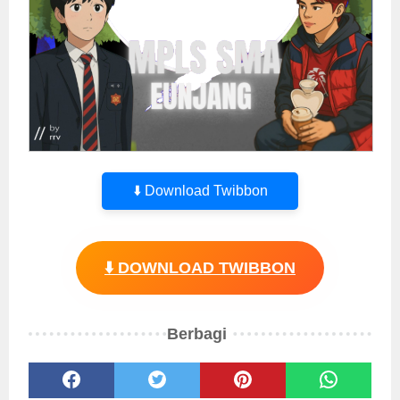
⬇️ Download Twibbon
⬇️ DOWNLOAD TWIBBON
Berbagi