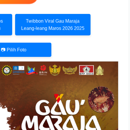
os
Twibbon Viral Gau Maraja
u
Leang-leang Maros 2026 2025
📷 Pilih Foto