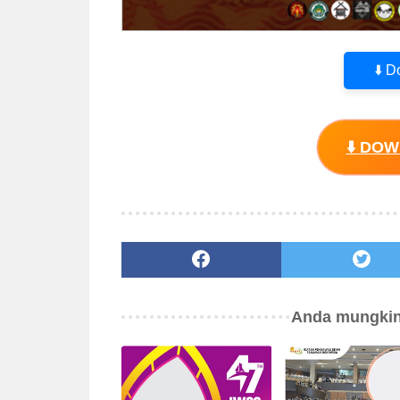
⬇️ 
⬇️ DO
Anda mungkin