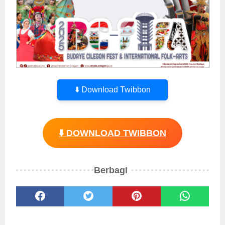
⬇️ Download Twibbon
⬇️ DOWNLOAD TWIBBON
Berbagi