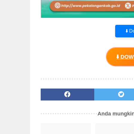
⬇️ 
⬇️ DO
Anda mungkin