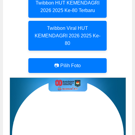
Twibbon HUT KEMENDAGRI
2026 2025 Ke-80 Terbaru
Twibbon Viral HUT
KEMENDAGRI 2026 2025 Ke-
80
📷 Pilih Foto