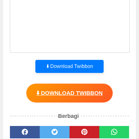
⬇️ Download Twibbon
⬇️ DOWNLOAD TWIBBON
Berbagi