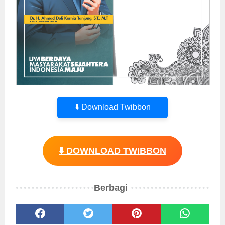
⬇️ Download Twibbon
⬇️ DOWNLOAD TWIBBON
Berbagi