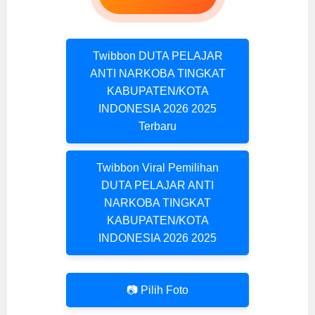
Twibbon DUTA PELAJAR
ANTI NARKOBA TINGKAT
KABUPATEN/KOTA
INDONESIA 2026 2025
Terbaru
Twibbon Viral Pemilihan
DUTA PELAJAR ANTI
NARKOBA TINGKAT
KABUPATEN/KOTA
INDONESIA 2026 2025
📷 Pilih Foto