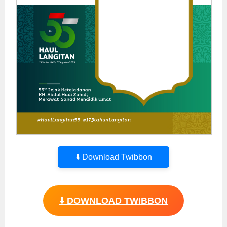
⬇️ Download Twibbon
⬇️ DOWNLOAD TWIBBON