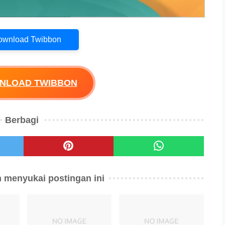
Download Twibbon
WNLOAD TWIBBON
Berbagi
 menyukai postingan ini