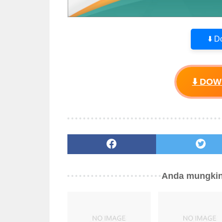
⬇️ 
⬇️ DO
Anda mungkin